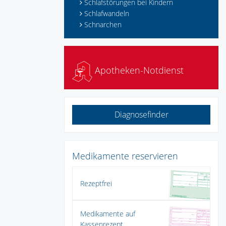
Schlafstörungen bei Kindern
Schlafwandeln
Schnarchen
Apotheken-Notdienst
Diagnosefinder
Medikamente reservieren
Rezeptfrei
Medikamente auf
Kassenrezept