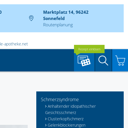
0
Marktplatz 14, 96242
Sonnefeld
Routenplanung
ale-apotheke.net
Rezept einlösen
Suche
Schmerzsyndrome
Anhaltender idiopathischer
Gesichtsschmerz
Clusterkopfschmerz
Gelenkblockierungen