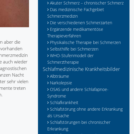
Akuter Schmerz – chronischer Schmerz
Das medizinische Fachgebiet
Schmerzmedizin
Die verschiedenen Schmerzarten
Ergänzende medikamentöse
Therapieverfahren
n aber die
Physikalische Therapie bei Schmerzen
t vorhanden
Selbsthilfe bei Schmerzen
chmerzmedizin
WHO-Stufenmodell der
ie auch wieder
Schmerztherapie
iagnostischen
Schlafmedizinische Krankheitsbilder
ganzen Nacht
Albträume
ter sehr vielen
Narkolepsie
mente treten
OSAS und andere Schlafapnoe-
n.
Syndrome
Schlafkrankheit
Schlafstörung ohne andere Erkrankung
als Ursache
Schlafstörungen bei chronischer
Erkrankung