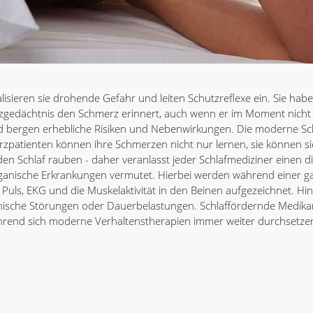
isieren sie drohende Gefahr und leiten Schutzreflexe ein. Sie habe
erzgedächtnis den Schmerz erinnert, auch wenn er im Moment nich
nd bergen erhebliche Risiken und Nebenwirkungen. Die moderne S
rzpatienten können ihre Schmerzen nicht nur lernen, sie können s
en Schlaf rauben - daher veranlasst jeder Schlafmediziner einen d
organische Erkrankungen vermutet. Hierbei werden während einer 
 Puls, EKG und die Muskelaktivität in den Beinen aufgezeichnet. Hin
hische Störungen oder Dauerbelastungen. Schlaffördernde Medika
hrend sich moderne Verhaltenstherapien immer weiter durchsetze